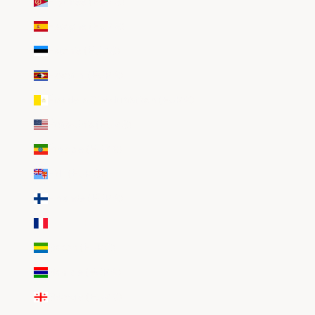
Érythrée (EUR €)
Espagne (EUR €)
Estonie (EUR €)
Eswatini (EUR €)
État de la Cité du Vatican (EUR €)
États-Unis (EUR €)
Éthiopie (EUR €)
Fidji (EUR €)
Finlande (EUR €)
France (EUR €)
Gabon (EUR €)
Gambie (EUR €)
Géorgie (EUR €)