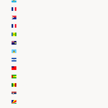
Saint-Marin (EUR €)
Saint-Martin (EUR €)
Saint-Martin (partie néerlandaise) (EUR €)
Saint-Pierre-et-Miquelon (EUR €)
Saint-Vincent-et-les Grenadines (EUR €)
Sainte-Hélène (EUR €)
Sainte-Lucie (EUR €)
Salvador (EUR €)
Samoa (EUR €)
Sao Tomé-et-Principe (EUR €)
Sénégal (EUR €)
Serbie (EUR €)
Seychelles (EUR €)