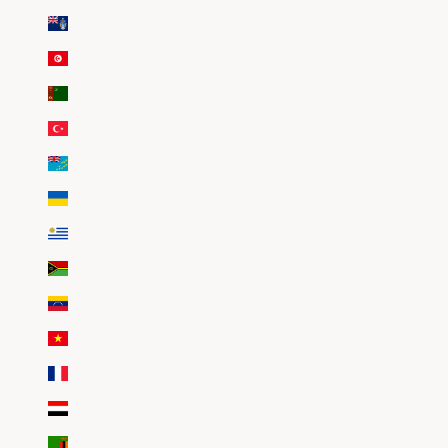
Tristan da Cunha (EUR €)
Tunisie (EUR €)
Turkménistan (EUR €)
Turquie (EUR €)
Tuvalu (EUR €)
Ukraine (EUR €)
Uruguay (EUR €)
Vanuatu (EUR €)
Venezuela (EUR €)
Viêt Nam (EUR €)
Wallis-et-Futuna (EUR €)
Yémen (EUR €)
Zambie (EUR €)