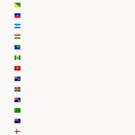
Guyane française (EUR €)
Haïti (EUR €)
Honduras (EUR €)
Hongrie (EUR €)
Île Christmas (EUR €)
Île Norfolk (EUR €)
Île de Man (EUR €)
Île de l’Ascension (EUR €)
Îles Åland (EUR €)
Îles Caïmans (EUR €)
Îles Cocos (EUR €)
Îles Cook (EUR €)
Îles Féroé (EUR €)