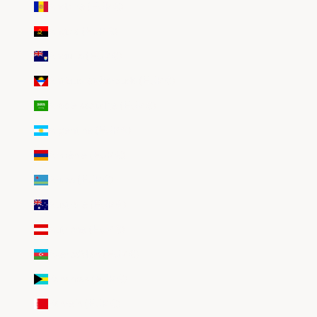
Andorre (EUR €)
Angola (EUR €)
Anguilla (EUR €)
Antigua-et-Barbuda (EUR €)
Arabie saoudite (EUR €)
Argentine (EUR €)
Arménie (EUR €)
Aruba (EUR €)
Australie (EUR €)
Autriche (EUR €)
Azerbaïdjan (EUR €)
Bahamas (EUR €)
Bahreïn (EUR €)