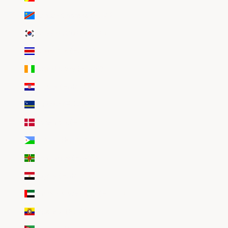
Congo-Kinshasa (EUR €)
Corée du Sud (EUR €)
Costa Rica (EUR €)
Côte d’Ivoire (EUR €)
Croatie (EUR €)
Curaçao (EUR €)
Danemark (EUR €)
Djibouti (EUR €)
Dominique (EUR €)
Égypte (EUR €)
Émirats arabes unis (EUR €)
Équateur (EUR €)