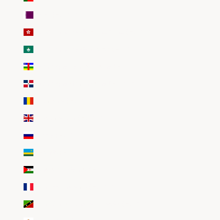
Qatar (EUR €)
R.A.S. chinoise de Hong Kong (EUR €)
R.A.S. chinoise de Macao (EUR €)
République centrafricaine (EUR €)
République dominicaine (EUR €)
Roumanie (EUR €)
Royaume-Uni (EUR €)
Russie (EUR €)
Rwanda (EUR €)
Sahara occidental (EUR €)
Saint-Barthélemy (EUR €)
Saint-Christophe-et-Niévès (EUR €)