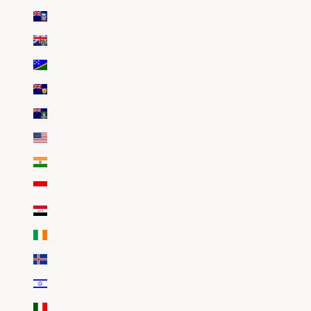
Îles Malouines (EUR €)
Îles Pitcairn (EUR €)
Îles Salomon (EUR €)
Îles Turques-et-Caïques (EUR €)
Îles Vierges britanniques (EUR €)
Îles mineures éloignées des États-Unis (EUR €)
Inde (EUR €)
Indonésie (EUR €)
Irak (EUR €)
Irlande (EUR €)
Islande (EUR €)
Israël (EUR €)
Italie (EUR €)