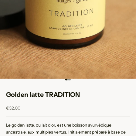
Aller à l'élément 1
Aller à l'élément 2
Aller à l'élément 3
Golden latte TRADITION
Prix de vente
€32.00
Le golden latte, ou lait d’or, est une boisson ayurvédique
ancestrale, aux multiples vertus. Initialement préparé à base de