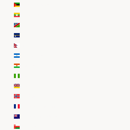
Mozambique (EUR €)
Myanmar (Birmanie) (EUR €)
Namibie (EUR €)
Nauru (EUR €)
Népal (EUR €)
Nicaragua (EUR €)
Niger (EUR €)
Nigeria (EUR €)
Niue (EUR €)
Norvège (EUR €)
Nouvelle-Calédonie (EUR €)
Nouvelle-Zélande (EUR €)
Oman (EUR €)