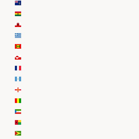
Géorgie du Sud-et-les Îles Sandwich du Sud (EUR €)
Ghana (EUR €)
Gibraltar (EUR €)
Grèce (EUR €)
Grenade (EUR €)
Groenland (EUR €)
Guadeloupe (EUR €)
Guatemala (EUR €)
Guernesey (EUR €)
Guinée (EUR €)
Guinée équatoriale (EUR €)
Guinée-Bissau (EUR €)
Guyana (EUR €)