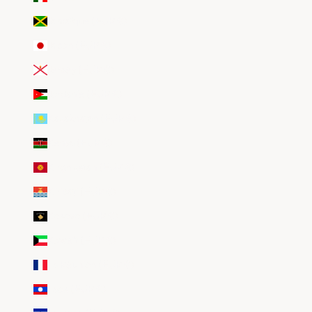
Jamaïque (EUR €)
Japon (EUR €)
Jersey (EUR €)
Jordanie (EUR €)
Kazakhstan (EUR €)
Kenya (EUR €)
Kirghizstan (EUR €)
Kiribati (EUR €)
Kosovo (EUR €)
Koweït (EUR €)
La Réunion (EUR €)
Laos (EUR €)