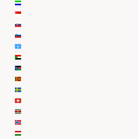
Sierra Leone (EUR €)
Singapour (EUR €)
Slovaquie (EUR €)
Slovénie (EUR €)
Somalie (EUR €)
Soudan (EUR €)
Soudan du Sud (EUR €)
Sri Lanka (EUR €)
Suède (EUR €)
Suisse (EUR €)
Suriname (EUR €)
Svalbard et Jan Mayen (EUR €)
Tadjikistan (EUR €)