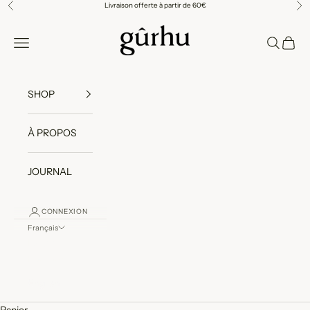
Passer au contenu
Livraison offerte à partir de 60€
Précédent
Sui
Gûrhu
Menu
Recherch
Panier
SHOP
À PROPOS
JOURNAL
CONNEXION
Français
Langue
Français
English
Panier