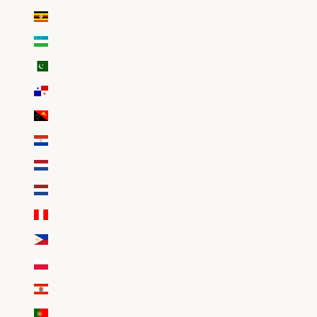
Ouganda (EUR €)
Ouzbékistan (EUR €)
Pakistan (EUR €)
Panama (EUR €)
Papouasie-Nouvelle-Guinée (EUR €)
Paraguay (EUR €)
Pays-Bas (EUR €)
Pays-Bas caribéens (EUR €)
Pérou (EUR €)
Philippines (EUR €)
Pologne (EUR €)
Polynésie française (EUR €)
Portugal (EUR €)