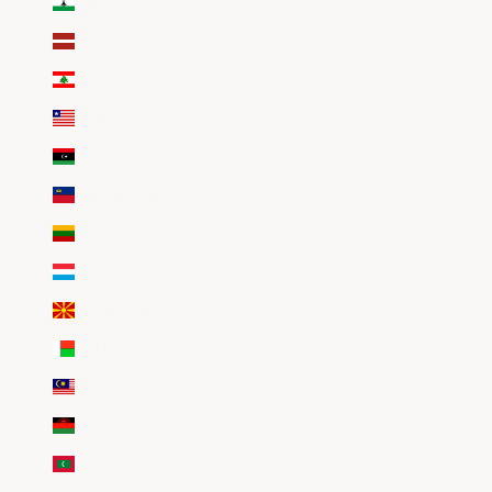
Lesotho (EUR €)
Lettonie (EUR €)
Liban (EUR €)
Liberia (EUR €)
Libye (EUR €)
Liechtenstein (EUR €)
Lituanie (EUR €)
Luxembourg (EUR €)
Macédoine du Nord (EUR €)
Madagascar (EUR €)
Malaisie (EUR €)
Malawi (EUR €)
Maldives (EUR €)