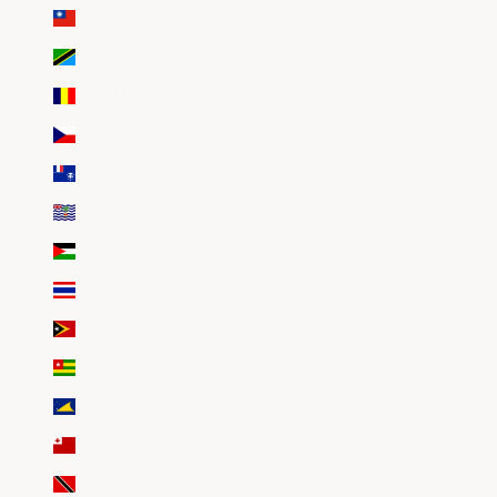
Taïwan (EUR €)
Tanzanie (EUR €)
Tchad (EUR €)
Tchéquie (EUR €)
Terres australes françaises (EUR €)
Territoire britannique de l’océan Indien (EUR €)
Territoires palestiniens (EUR €)
Thaïlande (EUR €)
Timor oriental (EUR €)
Togo (EUR €)
Tokelau (EUR €)
Tonga (EUR €)
Trinité-et-Tobago (EUR €)